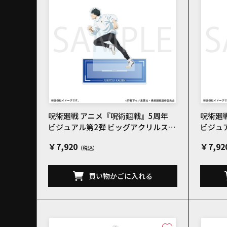
呪術廻戦 アニメ『呪術廻戦』5周年
呪術廻
ビジュアル第2弾 ビッグアクリルスタ
ビジュ
ンド 乙骨憂太
ンド 禪
￥7,920
￥7,92
買い物かごに入れる