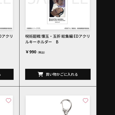
EDアクリ
呪術廻戦 懐玉・玉折 総集編 EDアクリ
ルキーホルダー B
￥990
る
買い物かごに入れる