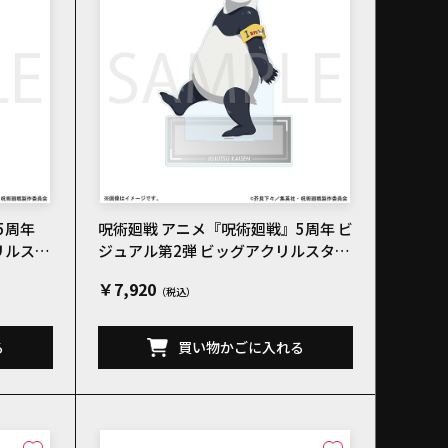
5周年
呪術廻戦 アニメ『呪術廻戦』5周年 ビ
リルスタ
ジュアル第2弾 ビッグアクリルスタン
ド パンダ
￥7,920
る
買い物かごに入れる