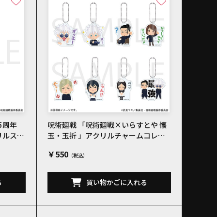
5周年
呪術廻戦 「呪術廻戦×いらすとや 懐
リルスタ
玉・玉折 」アクリルチャームコレク
ションA 全8種
￥550
る
買い物かごに入れる