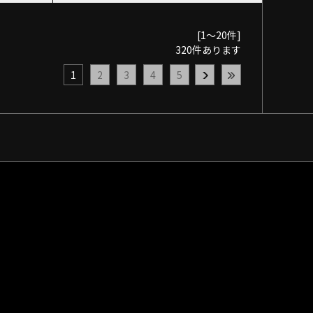
[1～20件]
320
件あります
1
2
3
4
5