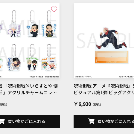
戦 「呪術廻戦×いらすとや 懐
呪術廻戦 アニメ『呪術廻戦』
折 」アクリルチャームコレク
ビジュアル第1弾 ビッグアク
C 全8種
ンド 虎杖悠仁
￥6,930
買い物かごに入れる
買い物かごに入れ