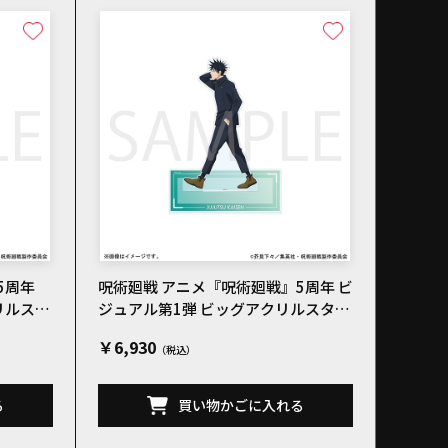
5周年
呪術廻戦 アニメ『呪術廻戦』5周年 ビ
リルスタ
ジュアル第1弾 ビッグアクリルスタン
ド 伏黒恵
￥6,930
る
買い物かごに入れる