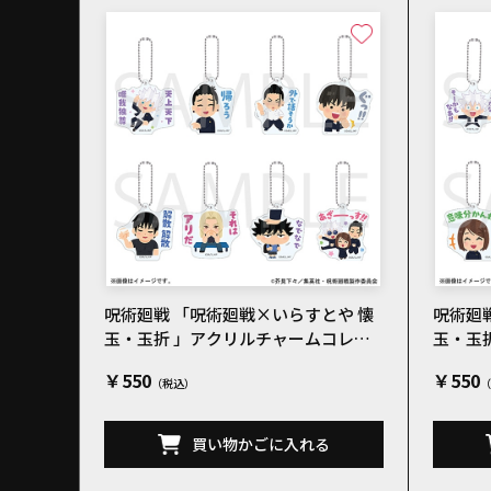
呪術廻戦 「呪術廻戦×いらすとや 懐
呪術廻
玉・玉折 」アクリルチャームコレク
玉・玉
ションB 全8種
ション
￥550
￥550
買い物かごに入れる