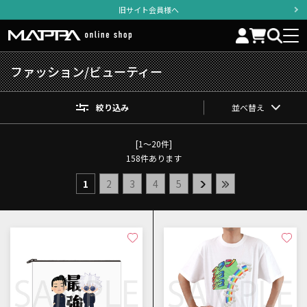
旧サイト会員様へ
ファッション/ビューティー
絞り込み
並べ替え
[1～20件]
158
件あります
1
2
3
4
5