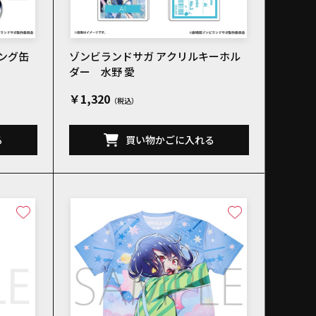
ング缶
ゾンビランドサガ アクリルキーホル
ダー 水野 愛
￥1,320
る
買い物かごに入れる