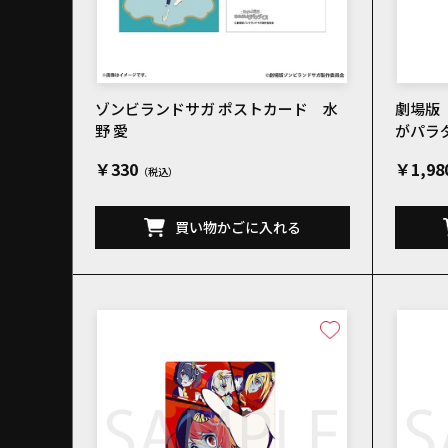
ゾンビランドサガ ポストカード 水
劇場版
野 愛
がパラ
水野 
￥330
￥1,98
買い物かごに入れる