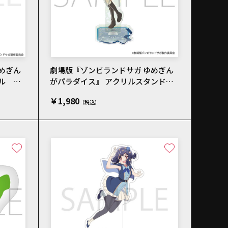
めぎん
劇場版『ゾンビランドサガ ゆめぎん
ル メ
がパラダイス』 アクリルスタンド／
水野 愛 私服
￥1,980