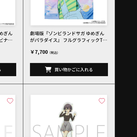
めぎん
劇場版『ゾンビランドサガ ゆめぎん
ラビナ
がパラダイス』 フルグラフィックTシ
ャツ 水野 愛 メインビジュアル
￥7,700
る
買い物かごに入れる