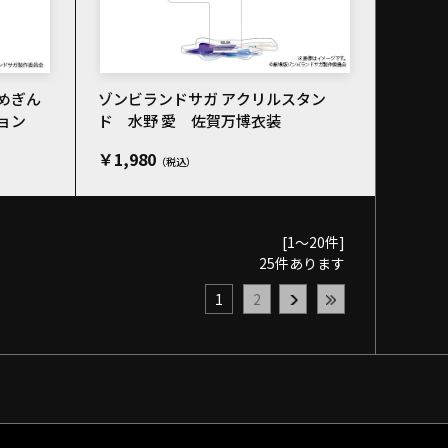
めぎん
ゾンビランドサガ アクリルスタン
ョン
ド 水野 愛 佐賀万博衣装
￥1,980
[1～20件]
25
件あります
1
2