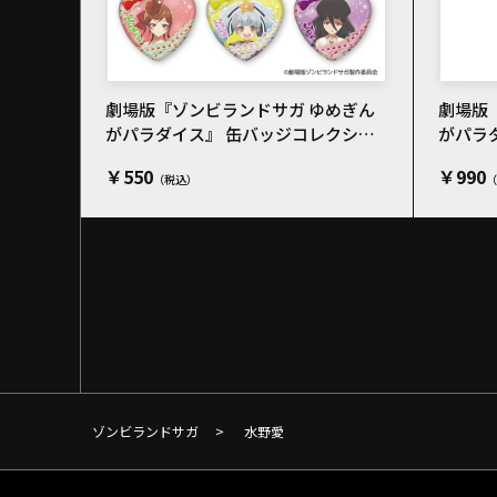
劇場版『ゾンビランドサガ ゆめぎん
劇場版
がパラダイス』 缶バッジコレクショ
がパラ
ン／私服
ー／水
￥550
￥990
ゾンビランドサガ
>
水野愛