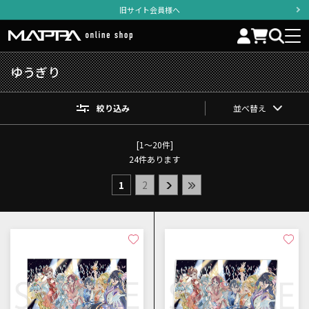
旧サイト会員様へ
ゆうぎり
絞り込み
並べ替え
[1～20件]
24
件あります
1
2