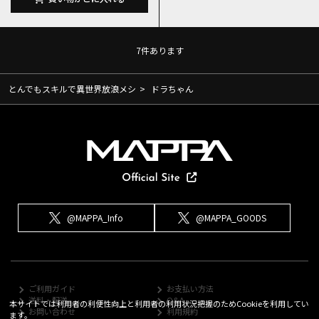
7
件あります
とんでもスキルで異世界放浪メシ
>
ドラちゃん
@MAPPA_Info
@MAPPA_GOODS
ご利用ガイド
お支払い方法
送料・配送
Q&A
本サイトでは利用者の利便性向上と利用者の利用状況把握のためCookieを利用してい
お問い合わせ
利用規約
ます。