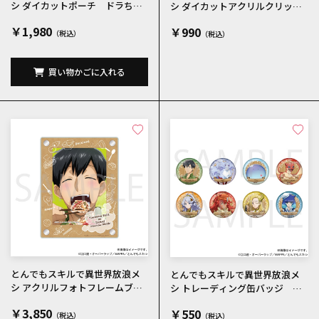
シ ダイカットポーチ ドラちゃ
シ ダイカットアクリルクリッ
ん
プ ドラちゃん
￥1,980
￥990
買い物かごに入れる
とんでもスキルで異世界放浪メ
とんでもスキルで異世界放浪メ
シ アクリルフォトフレームブロ
シ トレーディング缶バッジ 全8
マイド4枚セット
種
￥3,850
￥550