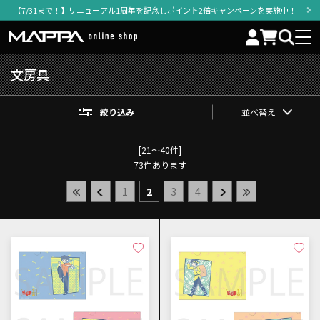
【7/31まで！】リニューアル1周年を記念しポイント2倍キャンペーンを実施中！
文房具
絞り込み
並べ替え
[21～40件]
73
件あります
1
2
3
4