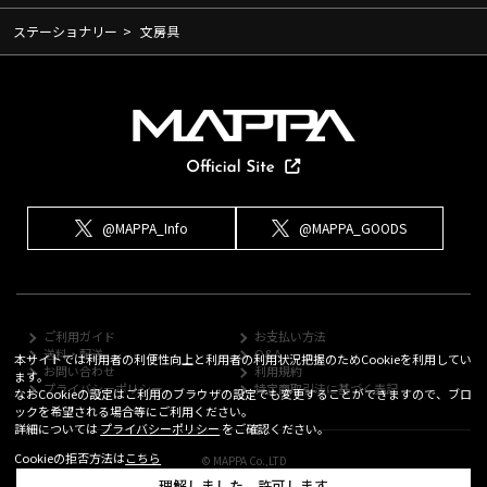
ステーショナリー
>
文房具
@MAPPA_Info
@MAPPA_GOODS
ご利用ガイド
お支払い方法
送料・配送
Q&A
本サイトでは利用者の利便性向上と利用者の利用状況把握のためCookieを利用してい
お問い合わせ
利用規約
ます。
プライバシーポリシー
特定商取引法に基づく表記
なおCookieの設定はご利用のブラウザの設定でも変更することができますので、ブロ
ックを希望される場合等にご利用ください。
詳細については
プライバシーポリシー
をご確認ください。
Cookieの拒否方法は
こちら
© MAPPA Co.,LTD
理解しました、許可します