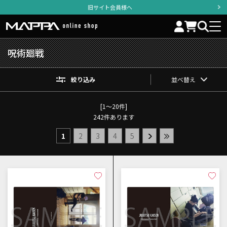
旧サイト会員様へ
呪術廻戦
絞り込み
並べ替え
[1～20件]
242
件あります
1
2
3
4
5