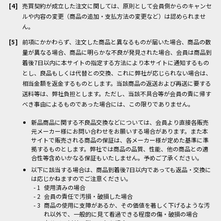
売買契約が成立した注文に関しては、原則として会員側からのキャンセ
ルや内容の変更（商品の追加・支払方法の変更など）は認められませ
ん。
前項にかかわらず、注文した商品と異なるものが届いた場合、商品の数
量が異なる場合、商品に明らかな不良が発見された場合、会員は商品到
着後7日以内に本サイトの指定する方法により本サイトに通知するもの
とし、良品もしくは代替との交換、これに弊社が応じられない場合は、
相当金額を返金するものとします。当該商品の返送および再送に要する
送料等は、弊社負担とします。ただし、当該不具合等が会員の責に帰す
べき事由によるものであった場合には、この限りでありません。
新品商品に関する不良品交換などについては、会員より直接各販売
元メーカー様にお問い合わせをお願いする場合があります。また本
サイトで販売される商品の保証は、各メーカー様が定めた基準に準
拠するものとします。弊社では商品の品質、性能、他の商品との適
合性等含めいかなる保証もいたしません。予めご了承ください。
以下に該当する場合は、商品到着後7日以内であっても返品・交換に
は応じかねますのでご注意ください。
使用済みの場合
会員の責任で汚損・破損した場合
商品の使用に支障があるか、その価値を著しく下げるような汚
れ以外で、一般的に見て看過できる程度の傷・破損の場合