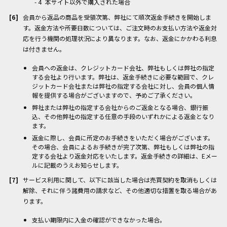
本サイト以外で購入された場合
会員から返品の商品を受領次第、弊社にて順次返金手続きを開始しま
す。返金方法や所要日数については、ご注文時のお支払い方法や返金対
応を行う機関の処理状況により異なります。なお、返金にかかわる利息
は付きません。
会員への返金は、クレジットカード会社、弊社もしくは弊社の指定
する会社より行います。弊社は、返金手続きに必要な範囲で、クレ
ジットカード会社または弊社の指定する会社に対し、会員の個人情
報を提供する場合がございますので、予めご了承ください。
弊社または弊社の指定する会社からのご返金となる場合、銀行振
込、その他弊社の指定する任意の手段のいずれかによる返金となり
ます。
返金に際し、会員に所定のお手続きをいただく場合がございます。
その場合、会員によるお手続きが完了次第、弊社もしくは弊社の指
定する会社より返金対応をいたします。返金手続きの詳細は、Eメー
ルに記載のうえお知らせします。
サービス利用に関して、以下に該当した場合は売買契約を取消もしくは
解除、それに伴う諸費用の請求など、その他適切な措置を取る場合があ
ります。
支払い期限内に入金の確認ができなかった場合。