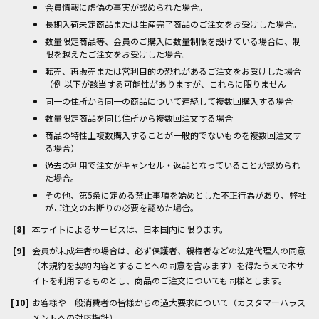
会員情報に虚偽の事実が認められた場合。
長期入荷未定商品または生産完了商品のご注文をお受けした場合。
数量限定商品等、会員のご購入に数量制限を設けている場合に、制
限を越えたご注文をお受けした場合。
転売、再販売または営利目的の恐れがあるご注文をお受けした場合
（例 以下が該当する可能性がありますが、これらに限りません
同一の住所から同一の商品について連続して複数回購入する場合
数量限定商品を同じ住所から複数回注文する場合
商品の特性上複数購入することが一般的でないものを複数回注文す
る場合）
過去の利用で注文がキャンセル・返品となっていることが認められ
た場合。
その他、第5条に定める禁止事項を始めとした不正行為があり、弊社
がご注文のお断りの必要を認めた場合。
本サイトによるサービスは、日本国内に限ります。
会員が未成年者の場合は、必ず保護者、親権者などの法定代理人の同意
（本規約を契約内容とすることへの同意を含みます）を得たうえで本サ
イトを利用するものとし、商品のご注文についても同様とします。
お客様や一般消費者の皆様からの過大要求について（カスタマーハラス
メントへの対応指針）