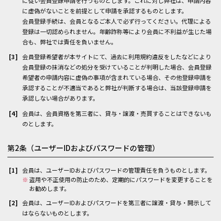
に従い会員登録申請を行うものとします。これに対し弊社は、申請内容
に虚偽がないことを前提として申請を承認するものとします。
会員登録手続は、会員となるご本人で必ず行ってください。代理による
登録は一切認められません。年齢詐称等により会員に不利益が生じた場
合も、弊社では責任を負いません。
会員登録希望者が本サイトにて、過去に利用規約違反をしたなどにより
会員登録の抹消などの処分を受けていることが判明した場合、会員登録
希望者の申請内容に虚偽の事項が含まれている場合、その他登録申請を
承認することが不適当であると弊社が判断する場合は、当該登録申請を
承認しない場合があります。
会員は、会員資格を第三者に、貸与・譲渡・売買することはできないも
のとします。
第2条（ユーザーIDおよびパスワードの管理）
会員は、ユーザーIDおよびパスワードの管理責任を負うものとします。
※
盗用や不正使用の防止のため、定期的にパスワードを変更することを
お勧めします。
会員は、ユーザーIDおよびパスワードを第三者に譲渡・貸与・開示して
はならないものとします。