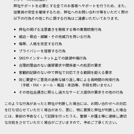
弊社サポートを必要とする全てのお客様へサポートを行うため、また、
従業員の安全を確保するため、弊社へのお問い合わせ等をいただく際の
以下の行為その他これに類する行為はご遠慮いただいております。
弊社の掲げる注意書きを無視する等の業務妨害行為
威迫・脅迫・威嚇・その他威力を用いる行為
侮辱、人格を否定する行為
プライバシーを侵害する行為
SNSやインターネット上での誹謗中傷行為
合理的理由のない謝罪要求や関係者への処罰の要求
客観的記録のない中で弊社で対応できる範囲を超える要求
同じ要望やご意見の過剰な繰り返し等による長時間の拘束行為
（手紙・FAX・メール・電話・来訪等、手段を問いません）
その他社会通念に照らし過大なサービス提供の要求その他の行為
このような行為があったと弊社が判断した場合には、お問い合わせへの対応
を打ち切らせていただく場合があり、更に、特に悪質と弊社が判断した場合
には、事前の予告なくして記録を行ったうえ、警察・弁護士等に連絡し適切
な対処をさせていただく場合がございますので、予めご了承ください。