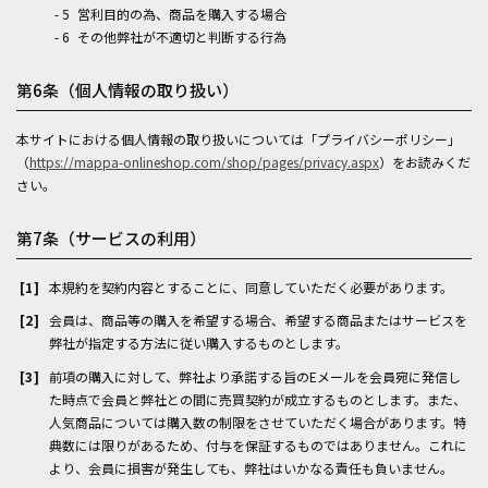
営利目的の為、商品を購入する場合
その他弊社が不適切と判断する行為
第6条（個人情報の取り扱い）
本サイトにおける個人情報の取り扱いについては「プライバシーポリシー」
（
https://mappa-onlineshop.com/shop/pages/privacy.aspx
）をお読みくだ
さい。
第7条（サービスの利用）
本規約を契約内容とすることに、同意していただく必要があります。
会員は、商品等の購入を希望する場合、希望する商品またはサービスを
弊社が指定する方法に従い購入するものとします。
前項の購入に対して、弊社より承諾する旨のEメールを会員宛に発信し
た時点で会員と弊社との間に売買契約が成立するものとします。また、
人気商品については購入数の制限をさせていただく場合があります。特
典数には限りがあるため、付与を保証するものではありません。これに
より、会員に損害が発生しても、弊社はいかなる責任も負いません。