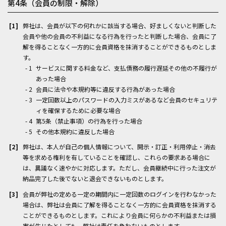
第4条（会員の制限・解除）
弊社は、会員が以下の何れかに該当する場合、好ましくないと判断した
会員や他の会員の不利益になる行為を行ったと判断した場合、会員に了
解を得ることなく一方的に会員資格を抹消することができるものとしま
す。
サービスに関する料金など、支払債務の履行遅延その他の不履行が
あった場合
会員に法令や本規約等に違反する行為があった場合
一定回数以上のパスワードの入力ミスがあるなど会員のセキュリテ
ィを確保するために必要な場合
第5条（禁止事項）の行為を行った場合
その他本規約に違反した場合
弊社は、本人が自己の個人情報について、開示・訂正・利用停止・消去
等を求める権利を有していることを確認し、これらの要求ある場合に
は、異議なく速やかに対応します。ただし、会員継続中に行った注文が
納品完了した後でないと退会できないものとします。
会員が弊社の定める一定の期間内に一定回数のログインを行わなかった
場合は、弊社は会員に了解を得ることなく一方的に会員資格を抹消する
ことができるものとします。これにより会員に何らかの不利益または損
害が生じたとしても、弊社は責任を負わないものとします。