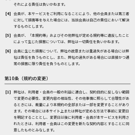
それによる責任は負いかねます。
会員が、本サービスをご利用になることにより、他の会員または第三者
に対して損害等を与えた場合には、当該会員は自己の責任において解決
するものとします。
会員が、「本規約等」およびその他弊社が定める規約等に違反したこと
によって生じた損害については、弊社は一切責任を負いかねます。
会員に生じた損害について、弊社の故意または重過失がある場合には弊
社は責任を負うものとし、また、弊社の過失がある場合には直接かつ通
常の損害に限り責任を負うものとします。
第10条（規約の変更）
弊社は、利用者・会員の一般の利益に適合し、契約目的に反しない範囲
で変更の必要性、変更内容の相当性、その他事情に照らして合理性があ
るときには、裁量により本規約の全部または一部を変更することがあり
ます。その場合には本サイト上または弊社が定める方法で事前に変更日
を明記することとし、変更日以後に利用者・会員が本サービスを利用さ
れたときは、利用者・会員はこの変更を新たな契約内容とすることに同
意したものとみなします。