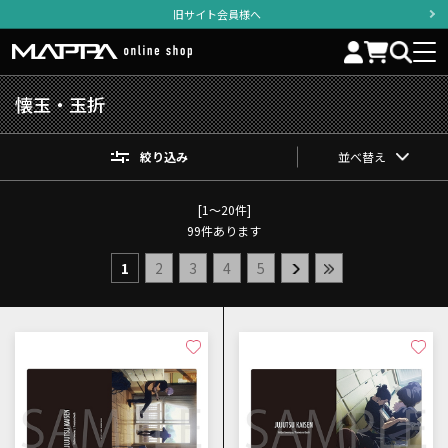
旧サイト会員様へ
懐玉・玉折
絞り込み
並べ替え
[1～20件]
99
件あります
1
2
3
4
5