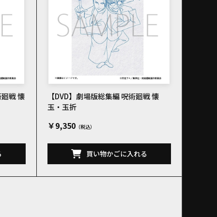
術廻戦 懐
【DVD】劇場版総集編 呪術廻戦 懐
玉・玉折
￥9,350
る
買い物かごに入れる