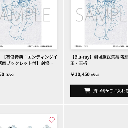
D】【有償特典：エンディングイ
【Blu-ray】劇場版総集編 呪
原画ブックレット付】劇場版
玉・玉折
呪術廻戦 懐玉・玉折
50
￥10,450
買い物かごに入れ