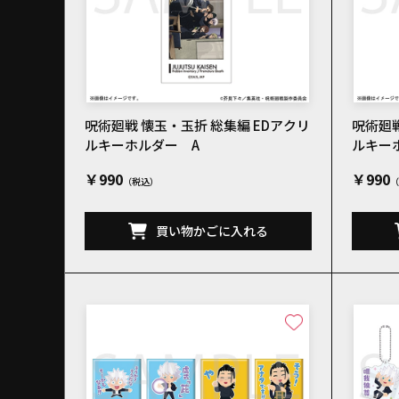
呪術廻戦 懐玉・玉折 総集編 EDアクリ
呪術廻戦
ルキーホルダー A
ルキー
￥990
￥990
買い物かごに入れる