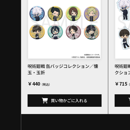
呪術廻戦 缶バッジコレクション／懐
呪術廻
玉・玉折
クショ
￥440
￥715
買い物かごに入れる