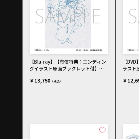
【Blu-ray】【有償特典：エンディン
【DV
グイラスト原画ブックレット付】劇
ラスト
場版総集編 呪術廻戦 懐玉・玉折
総集編 
￥13,750
￥12,6