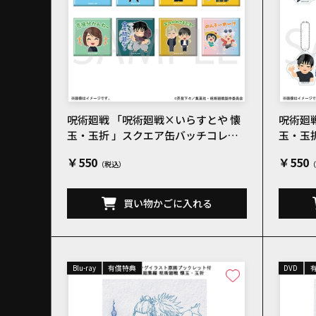
呪術廻戦 「呪術廻戦×いらすとや 懐
呪術廻
玉・玉折 」スクエア缶バッチコレク
玉・玉
ションC 全8種
ション
￥550
￥550
買い物かごに入れる
Blu-ray
有償特典
DVD