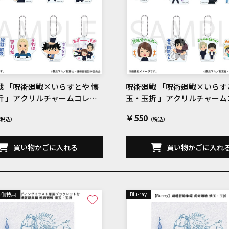
戦 「呪術廻戦×いらすとや 懐
呪術廻戦 「呪術廻戦×いらす
折 」アクリルチャームコレク
玉・玉折 」アクリルチャーム
B 全8種
ションC 全8種
￥550
買い物かごに入れる
買い物かごに入れ
有償特典
Blu-ray