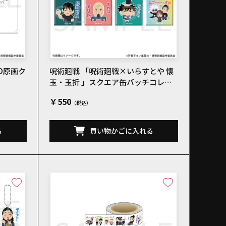
ED原画ク
呪術廻戦 「呪術廻戦×いらすとや 懐
玉・玉折 」スクエア缶バッチコレク
ションB 全8種
￥550
る
買い物かごに入れる