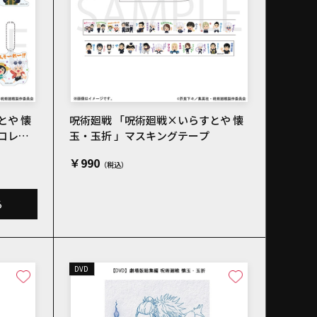
とや 懐
呪術廻戦 「呪術廻戦×いらすとや 懐
コレク
玉・玉折 」マスキングテープ
￥990
る
DVD