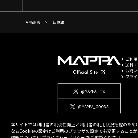
呪術廻戦
>
灰原雄
ご利用
送料・
お問い
プライ
@MAPPA_Info
@MAPPA_GOODS
本サイトでは利用者の利便性向上と利用者の利用状況把握のためCo
なおCookieの設定はご利用のブラウザの設定でも変更するこ
詳細については
プライバシーポリシー
をご確認ください。