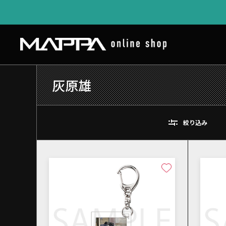
灰原雄
絞り込み