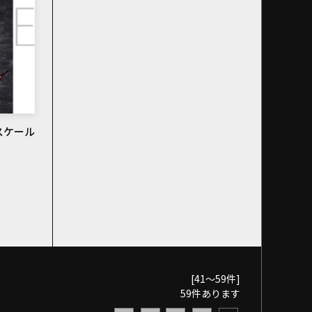
スケール
[41～59件]
59
件あります