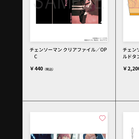
チェンソーマン クリアファイル／OP
チェン
C
ルドタ
￥440
￥2,20