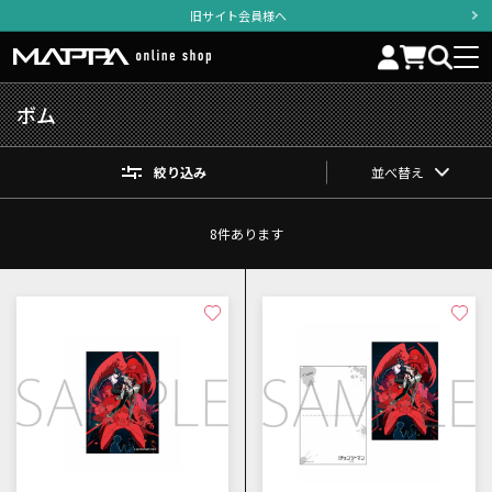
旧サイト会員様へ
ボム
絞り込み
並べ替え
8
件あります