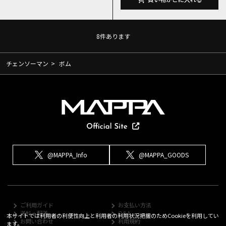
8
件あります
チェンソーマン
>
ボム
@MAPPA_Info
@MAPPA_GOODS
ご利用ガイド
お支払い方法
送料・配送
Q&A
本サイトでは利用者の利便性向上と利用者の利用状況把握のためCookieを利用してい
お問い合わせ
利用規約
ます。