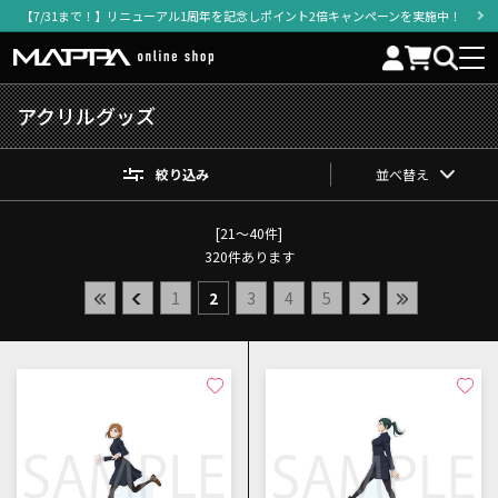
【7/31まで！】リニューアル1周年を記念しポイント2倍キャンペーンを実施中！
アクリルグッズ
絞り込み
並べ替え
[21～40件]
320
件あります
1
2
3
4
5