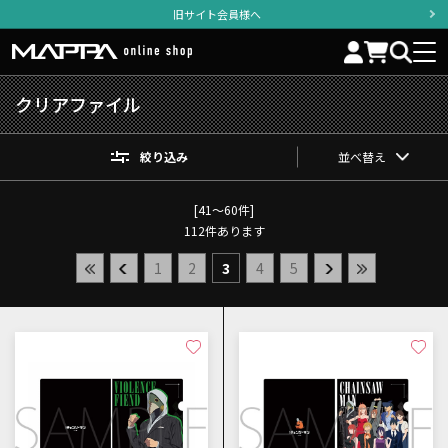
旧サイト会員様へ
クリアファイル
絞り込み
並べ替え
[41～60件]
112
件あります
1
2
3
4
5