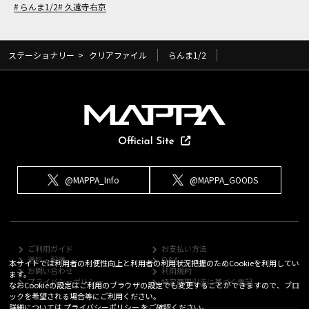
らんま1/2
久遠寺右京
ステーショナリー
>
クリアファイル
らんま1/2
@MAPPA_Info
@MAPPA_GOODS
ご利用ガイド
お支払い方法
送料・配送
Q&A
本サイトでは利用者の利便性向上と利用者の利用状況把握のためCookieを利用してい
お問い合わせ
利用規約
ます。
プライバシーポリシー
特定商取引法に基づく表記
なおCookieの設定はご利用のブラウザの設定でも変更することができますので、ブロ
ックを希望される場合等にご利用ください。
詳細については
プライバシーポリシー
をご確認ください。