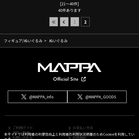
[21～40件]
40
件あります
1
2
フィギュア/ぬいぐるみ
>
ぬいぐるみ
@MAPPA_Info
@MAPPA_GOODS
ご利用ガイド
お支払い方法
送料・配送
Q&A
本サイトでは利用者の利便性向上と利用者の利用状況把握のためCookieを利用してい
お問い合わせ
利用規約
ます。