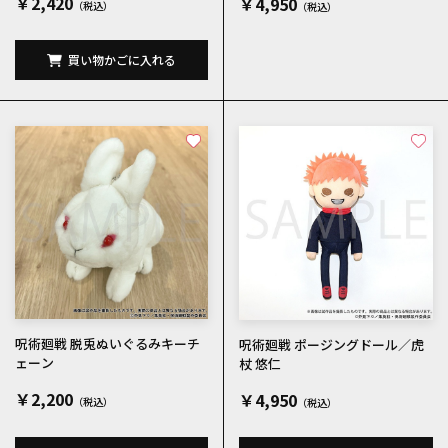
￥2,420
￥4,950
買い物かごに入れる
呪術廻戦 脱兎ぬいぐるみキーチ
呪術廻戦 ポージングドール／虎
ェーン
杖 悠仁
￥2,200
￥4,950