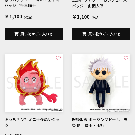
バッジ／千早瞬平
バッジ／山田太郎
￥1,100
￥1,100
買い物かごに入れる
買い物かごに入れる
ぶっちぎり?! ミニ千夜ぬいぐる
呪術廻戦 ポージングドール／五
み
条 悟 懐玉・玉折