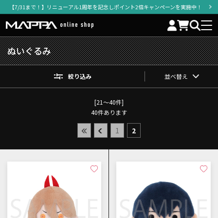
【7/31まで！】リニューアル1周年を記念しポイント2倍キャンペーンを実施中！
ぬいぐるみ
絞り込み
並べ替え
[21～40件]
40
件あります
1
2