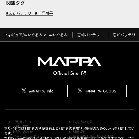
関連タグ
忘却バッテリー
千早瞬平
フィギュア/ぬいぐるみ
>
ぬいぐるみ
忘却バッテリー
忘却バッテリー
@MAPPA_Info
@MAPPA_GOODS
ご利用ガイド
お支払い方法
送料・配送
Q&A
本サイトでは利用者の利便性向上と利用者の利用状況把握のためCookieを利用してい
お問い合わせ
利用規約
ます。
プライバシーポリシー
特定商取引法に基づく表記
なおCookieの設定はご利用のブラウザの設定でも変更することができますので、ブロ