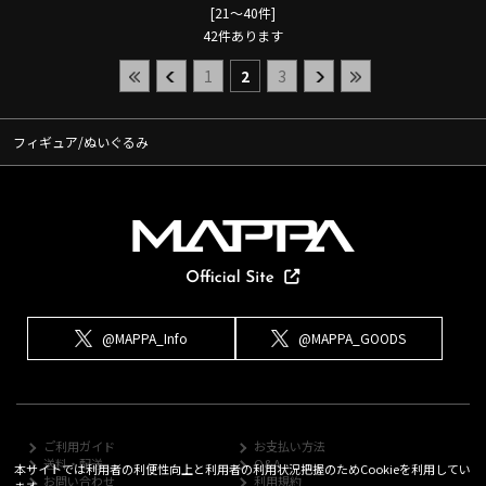
[21～40件]
42
件あります
1
2
3
フィギュア/ぬいぐるみ
@MAPPA_Info
@MAPPA_GOODS
ご利用ガイド
お支払い方法
送料・配送
Q&A
本サイトでは利用者の利便性向上と利用者の利用状況把握のためCookieを利用してい
お問い合わせ
利用規約
ます。