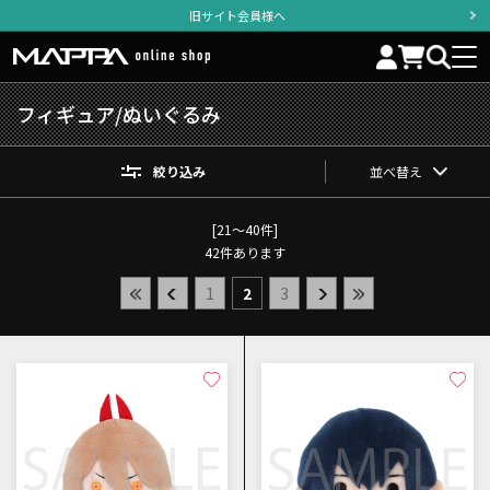
旧サイト会員様へ
フィギュア/ぬいぐるみ
絞り込み
並べ替え
[21～40件]
42
件あります
1
2
3