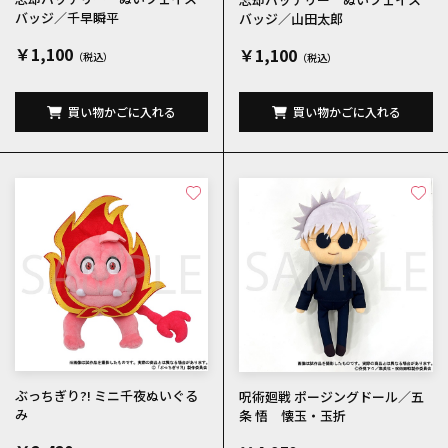
バッジ／千早瞬平
バッジ／山田太郎
￥1,100
￥1,100
買い物かごに入れる
買い物かごに入れる
ぶっちぎり?! ミニ千夜ぬいぐる
呪術廻戦 ポージングドール／五
み
条 悟 懐玉・玉折