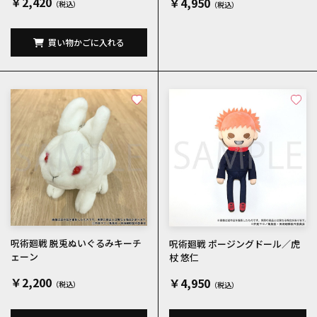
￥2,420
￥4,950
買い物かごに入れる
呪術廻戦 脱兎ぬいぐるみキーチ
呪術廻戦 ポージングドール／虎
ェーン
杖 悠仁
￥2,200
￥4,950