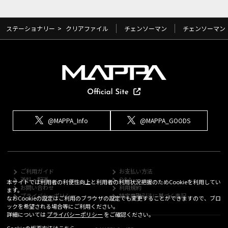
ステーショナリー
>
クリアファイル
チェンソーマン
チェンソーマン
@MAPPA_Info
@MAPPA_GOODS
ご利用ガイド
お支払い方法
送料・配送
Q&A
本サイトでは利用者の利便性向上と利用者の利用状況把握のためCookieを利用してい
お問い合わせ
利用規約
ます。
プライバシーポリシー
特定商取引法に基づく表記
なおCookieの設定はご利用のブラウザの設定でも変更することができますので、ブロ
ックを希望される場合等にご利用ください。
詳細については
プライバシーポリシー
をご確認ください。
Cookieの拒否方法は
こちら