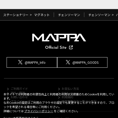
ステーショナリー
>
マグネット
チェンソーマン
チェンソーマン
>
@MAPPA_Info
@MAPPA_GOODS
ご利用ガイド
お支払い方法
送料・配送
Q&A
本サイトでは利用者の利便性向上と利用者の利用状況把握のためCookieを利用してい
お問い合わせ
利用規約
ます。
プライバシーポリシー
特定商取引法に基づく表記
なおCookieの設定はご利用のブラウザの設定でも変更することができますので、ブロ
ックを希望される場合等にご利用ください。
詳細については
プライバシーポリシー
をご確認ください。
Cookieの拒否方法は
こちら