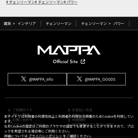
チェンソーマン
チェンソーマン
パワー
雑貨
>
インテリア
チェンソーマン
チェンソーマン
>
パワー
@MAPPA_Info
@MAPPA_GOODS
ご利用ガイド
お支払い方法
送料・配送
Q&A
本サイトでは利用者の利便性向上と利用者の利用状況把握のためCookieを利用してい
お問い合わせ
利用規約
ます。
プライバシーポリシー
特定商取引法に基づく表記
なおCookieの設定はご利用のブラウザの設定でも変更することができますので、ブロ
ックを希望される場合等にご利用ください。
詳細については
プライバシーポリシー
をご確認ください。