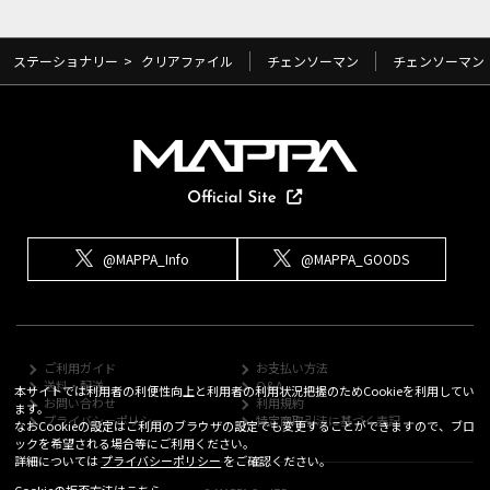
ステーショナリー
>
クリアファイル
チェンソーマン
チェンソーマン
@MAPPA_Info
@MAPPA_GOODS
ご利用ガイド
お支払い方法
送料・配送
Q&A
本サイトでは利用者の利便性向上と利用者の利用状況把握のためCookieを利用してい
お問い合わせ
利用規約
ます。
プライバシーポリシー
特定商取引法に基づく表記
なおCookieの設定はご利用のブラウザの設定でも変更することができますので、ブロ
ックを希望される場合等にご利用ください。
詳細については
プライバシーポリシー
をご確認ください。
Cookieの拒否方法は
こちら