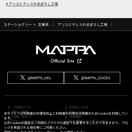
アリスとテレスのまぼろし工場
ステーショナリー
>
文房具
アリスとテレスのまぼろし工場
@MAPPA_Info
@MAPPA_GOODS
ご利用ガイド
お支払い方法
送料・配送
Q&A
本サイトでは利用者の利便性向上と利用者の利用状況把握のためCookieを利用してい
お問い合わせ
利用規約
ます。
プライバシーポリシー
特定商取引法に基づく表記
なおCookieの設定はご利用のブラウザの設定でも変更することができますので、ブロ
ックを希望される場合等にご利用ください。
詳細については
プライバシーポリシー
をご確認ください。