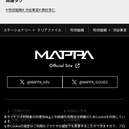
関連タグ
呪術廻戦
渋谷事変
虎杖悠仁
ステーショナリー
>
クリアファイル
呪術廻戦
呪術廻戦
>
渋谷事変
@MAPPA_Info
@MAPPA_GOODS
ご利用ガイド
お支払い方法
送料・配送
Q&A
本サイトでは利用者の利便性向上と利用者の利用状況把握のためCookieを利用してい
お問い合わせ
利用規約
ます。
プライバシーポリシー
特定商取引法に基づく表記
なおCookieの設定はご利用のブラウザの設定でも変更することができますので、ブロ