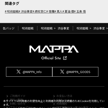
関連タグ
呪術廻戦
渋谷事変
虎杖悠仁
宿儺
真人
夏油 傑
五条 悟
缶バッジ
呪術廻戦
呪術廻戦
>
渋谷事変
呪術廻戦
>
渋谷事変
>
@MAPPA_Info
@MAPPA_GOODS
ご利用ガイド
お支払い方法
送料・配送
Q&A
本サイトでは利用者の利便性向上と利用者の利用状況把握のためCookieを利用してい
お問い合わせ
利用規約
ます。
プライバシーポリシー
特定商取引法に基づく表記