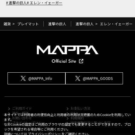
進撃の巨人
エレン・イェーガー
雑貨
>
プレイマット
進撃の巨人
進撃の巨人
>
エレン・イェーガー
@MAPPA_Info
@MAPPA_GOODS
ご利用ガイド
お支払い方法
送料・配送
Q&A
本サイトでは利用者の利便性向上と利用者の利用状況把握のためCookieを利用してい
お問い合わせ
利用規約
ます。
プライバシーポリシー
特定商取引法に基づく表記
なおCookieの設定はご利用のブラウザの設定でも変更することができますので、ブロ
ックを希望される場合等にご利用ください。
詳細については
プライバシーポリシー
をご確認ください。