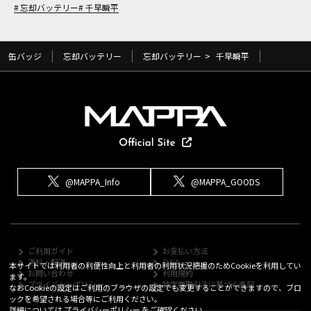
忘却バッテリー
千早瞬平
缶バッジ
忘却バッテリー
忘却バッテリー
>
千早瞬平
@MAPPA_Info
@MAPPA_GOODS
ご利用ガイド
お支払い方法
送料・配送
Q&A
本サイトでは利用者の利便性向上と利用者の利用状況把握のためCookieを利用してい
お問い合わせ
利用規約
ます。
プライバシーポリシー
特定商取引法に基づく表記
なおCookieの設定はご利用のブラウザの設定でも変更することができますので、ブロ
ックを希望される場合等にご利用ください。
詳細については
プライバシーポリシー
をご確認ください。