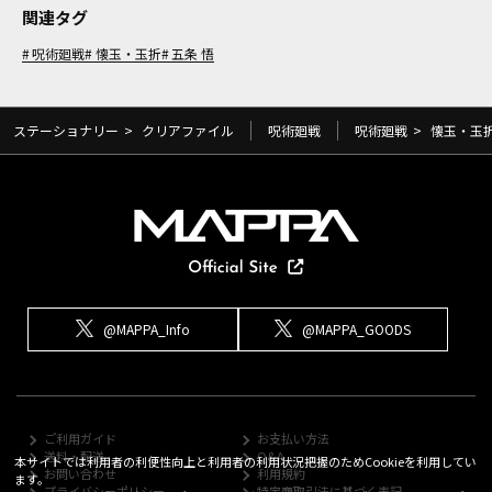
関連タグ
呪術廻戦
懐玉・玉折
五条 悟
ステーショナリー
>
クリアファイル
呪術廻戦
呪術廻戦
>
懐玉・玉
@MAPPA_Info
@MAPPA_GOODS
ご利用ガイド
お支払い方法
送料・配送
Q&A
本サイトでは利用者の利便性向上と利用者の利用状況把握のためCookieを利用してい
お問い合わせ
利用規約
ます。
プライバシーポリシー
特定商取引法に基づく表記