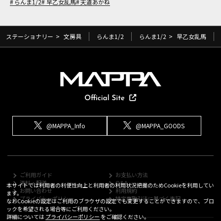
らんま1/2
早乙女乱馬
天道あかね
ステーショナリー
>
文房具
らんま1/2
らんま1/2
>
早乙女乱馬
@MAPPA_Info
@MAPPA_GOODS
ご利用ガイド
お支払い方法
送料・配送
Q&A
本サイトでは利用者の利便性向上と利用者の利用状況把握のためCookieを利用してい
お問い合わせ
利用規約
ます。
プライバシーポリシー
特定商取引法に基づく表記
なおCookieの設定はご利用のブラウザの設定でも変更することができますので、ブロ
ックを希望される場合等にご利用ください。
詳細については
プライバシーポリシー
をご確認ください。