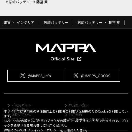
忘却バッテリー
藤堂 葵
雑貨
>
インテリア
忘却バッテリー
忘却バッテリー
>
藤堂 葵
@MAPPA_Info
@MAPPA_GOODS
ご利用ガイド
お支払い方法
送料・配送
Q&A
本サイトでは利用者の利便性向上と利用者の利用状況把握のためCookieを利用してい
お問い合わせ
利用規約
ます。
プライバシーポリシー
特定商取引法に基づく表記
なおCookieの設定はご利用のブラウザの設定でも変更することができますので、ブロ
ックを希望される場合等にご利用ください。
詳細については
プライバシーポリシー
をご確認ください。