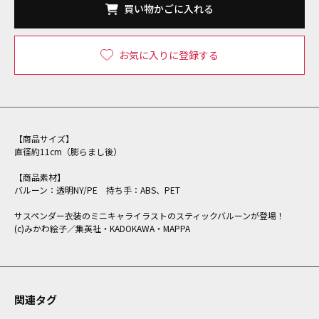
買い物かごに入れる
お気に入りに登録する
【商品サイズ】
直径約11cm（膨らまし後）
【商品素材】
バルーン：透明NY/PE 持ち手：ABS、PET
サスペンダー衣装のミニキャライラストのスティックバルーンが登場！
(c)みかわ絵子／集英社・KADOKAWA・MAPPA
関連タグ