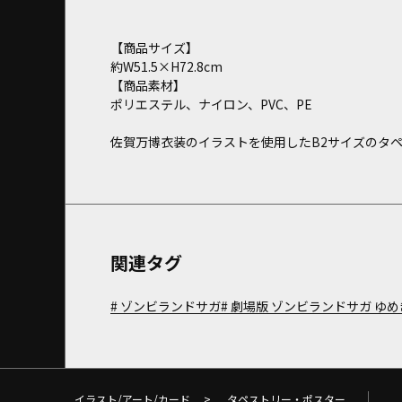
【商品サイズ】
約W51.5×H72.8cm
【商品素材】
ポリエステル、ナイロン、PVC、PE
佐賀万博衣装のイラストを使用したB2サイズのタ
関連タグ
ゾンビランドサガ
劇場版 ゾンビランドサガ ゆ
イラスト/アート/カード
>
タペストリー・ポスター