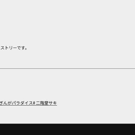
ペストリーです。
めぎんがパラダイス
二階堂サキ