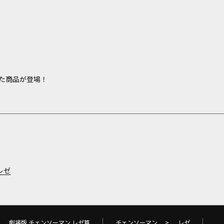
た商品が登場！
レゼ
劇場版 チェンソーマン レゼ篇
チェンソーマン
>
レゼ