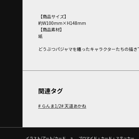
【商品サイズ】
約W100mm×H148mm
【商品素材】
紙
どうぶつパジャマを纏ったキャラクターたちの描き
関連タグ
らんま1/2
天道あかね
イラスト/アート/カード
>
ブロマイド・カード・ステッカー