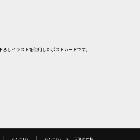
下ろしイラストを使用したポストカードです。
らんま1/2
らんま1/2
>
天道あかね