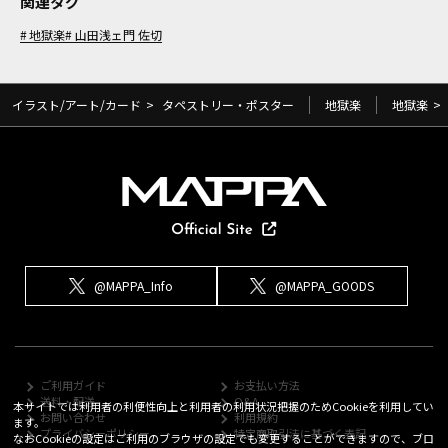
関連タグ
地獄楽
山田浅ェ門 佐切
イラスト/アート/カード
>
タペストリー・ポスター
地獄楽
地獄楽
>
@MAPPA_Info
@MAPPA_GOODS
ご利用ガイド
お支払い方法
送料・配送
Q&A
本サイトでは利用者の利便性向上と利用者の利用状況把握のためCookieを利用してい
お問い合わせ
利用規約
ます。
プライバシーポリシー
特定商取引法に基づく表記
なおCookieの設定はご利用のブラウザの設定でも変更することができますので、ブロ