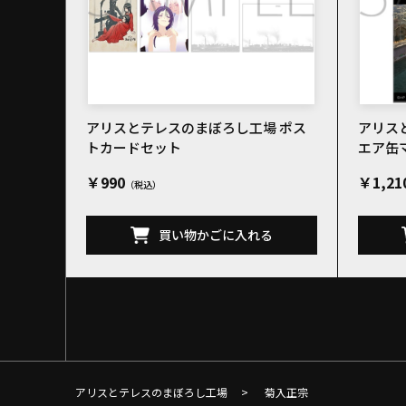
アリスとテレスのまぼろし工場 ポス
アリス
トカードセット
エア缶
￥990
￥1,21
買い物かごに入れる
アリスとテレスのまぼろし工場
>
菊入正宗