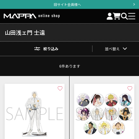
旧サイト会員様へ
山田浅ェ門 士遠
絞り込み
並べ替え
6
件あります