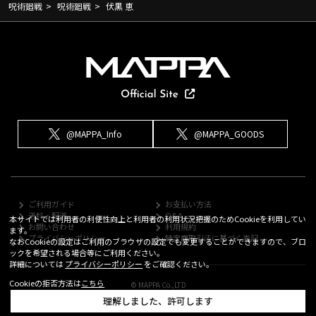
呪術廻戦
>
呪術廻戦
>
伏黒 恵
@MAPPA_Info
@MAPPA_GOODS
ご利用ガイド
お支払い方法
送料・配送
Q&A
本サイトでは利用者の利便性向上と利用者の利用状況把握のためCookieを利用してい
お問い合わせ
利用規約
ます。
プライバシーポリシー
特定商取引法に基づく表記
なおCookieの設定はご利用のブラウザの設定でも変更することができますので、ブロ
ックを希望される場合等にご利用ください。
詳細については
プライバシーポリシー
をご確認ください。
Cookieの拒否方法は
こちら
© MAPPA Co.,LTD
理解しました、許可します