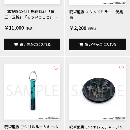
【収納BOX付】呪術廻戦 「懐
呪術廻戦 スタンドミラー／伏黒
玉・玉折」「そういうこと」
恵
「宵祭り」 原画集「KEY ANIMA
￥11,000
￥2,200
TION Vol.3」＆「渋谷事変」 原
画集「KEY ANIMATION Vol.4」
買い物かごに入れる
買い物かごに入れる
呪術廻戦 アクリルルームキーホ
呪術廻戦 ワイヤレスチャージャ