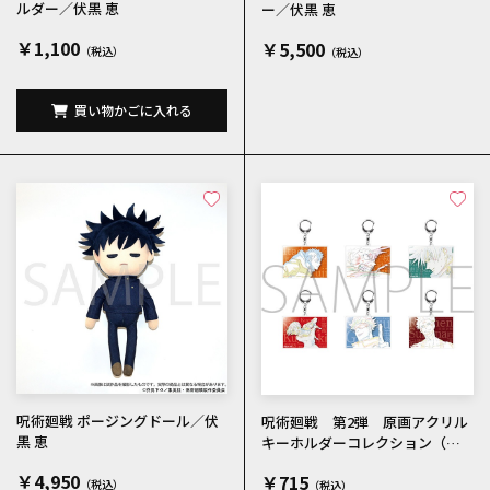
ルダー／伏黒 恵
ー／伏黒 恵
￥1,100
￥5,500
買い物かごに入れる
呪術廻戦 ポージングドール／伏
呪術廻戦 第2弾 原画アクリル
黒 恵
キーホルダーコレクション（全6
種）
￥4,950
￥715