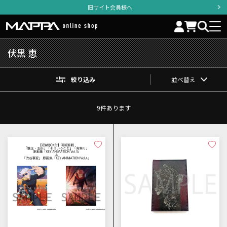
旧サイト会員様へ
伏黒 恵
絞り込み
並べ替え
9
件あります