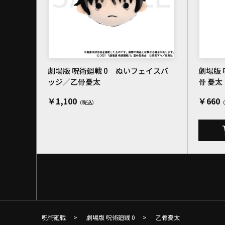
劇場版 呪術廻戦 0 ぬいフェイスバ
劇場版 
ッジ／乙骨憂太
骨 憂太
￥1,100
￥660
呪術廻戦
>
劇場版 呪術廻戦 0
>
乙骨憂太