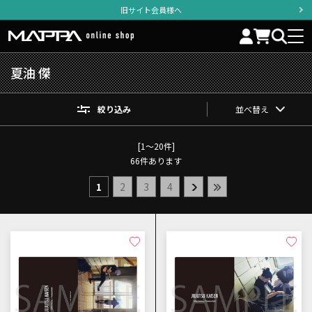
旧サイト会員様へ
夏油 傑
絞り込み
並べ替え
[1～20件]
66
件あります
1
2
3
4