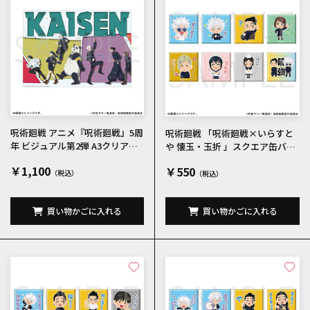
呪術廻戦 アニメ『呪術廻戦』5周
呪術廻戦 「呪術廻戦×いらすと
年 ビジュアル第2弾 A3クリアポ
や 懐玉・玉折 」スクエア缶バッ
スター
チコレクションA 全8種
￥1,100
￥550
買い物かごに入れる
買い物かごに入れる