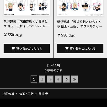
呪術廻戦 「呪術廻戦×いらすと
呪術廻戦 「呪術廻戦×いらすと
や 懐玉・玉折 」アクリルチャー
や 懐玉・玉折 」アクリルチャー
ムコレクションA 全8種
ムコレクションB 全8種
￥550
￥550
買い物かごに入れる
買い物かごに入れる
[1～20件]
66
件あります
1
2
3
4
呪術廻戦
>
懐玉・玉折
>
夏油 傑