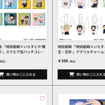
戦 「呪術廻戦×いらすとや 懐
呪術廻戦 「呪術廻戦×いらす
折 」スクエア缶バッチコレク
玉・玉折 」アクリルチャーム
C 全8種
ションA 全8種
￥550
買い物かごに入れる
買い物かごに入れ