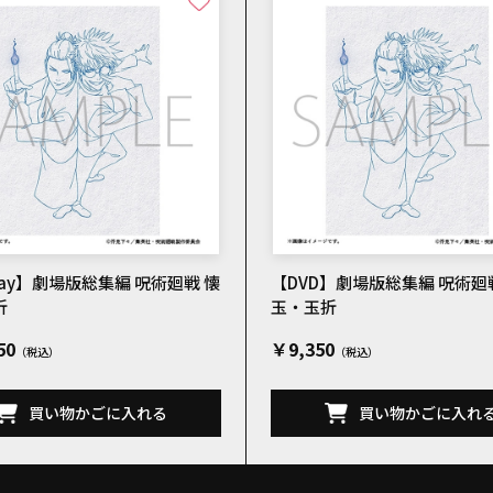
-ray】劇場版総集編 呪術廻戦 懐
【DVD】劇場版総集編 呪術廻
折
玉・玉折
50
￥9,350
買い物かごに入れる
買い物かごに入れ