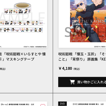
戦 「呪術廻戦×いらすとや 懐
呪術廻戦 「懐玉・玉折」「そ
折 」マスキングテープ
こと」「宵祭り」 原画集「KEY 
ATION Vol.3」
￥4,180
買い物かごに入れ
DVD