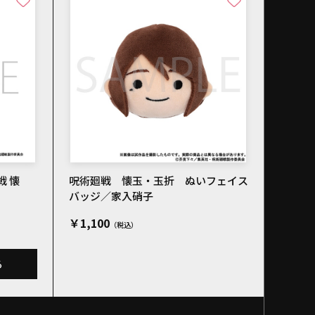
戦 懐
呪術廻戦 懐玉・玉折 ぬいフェイス
バッジ／家入硝子
￥1,100
る