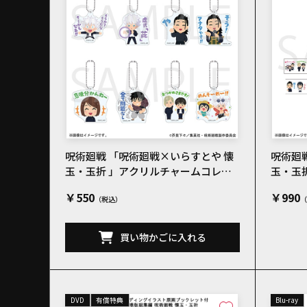
呪術廻戦 「呪術廻戦×いらすとや 懐
呪術廻
玉・玉折 」アクリルチャームコレク
玉・玉
ションC 全8種
￥550
￥990
買い物かごに入れる
DVD
有償特典
Blu-ray