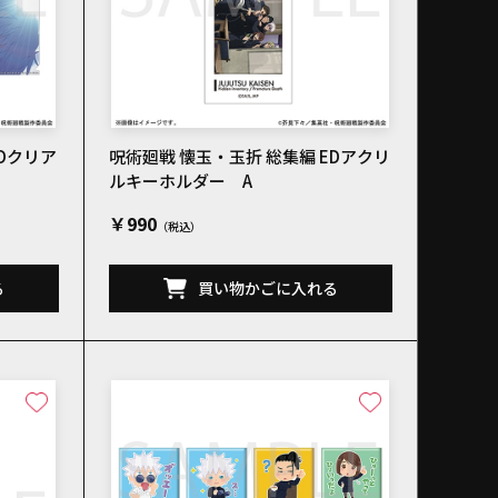
EDクリア
呪術廻戦 懐玉・玉折 総集編 EDアクリ
ルキーホルダー A
￥990
る
買い物かごに入れる