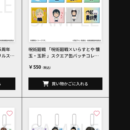
5周年
呪術廻戦 「呪術廻戦×いらすとや 懐
リルスタ
玉・玉折 」スクエア缶バッチコレク
ションA 全8種
￥550
る
買い物かごに入れる