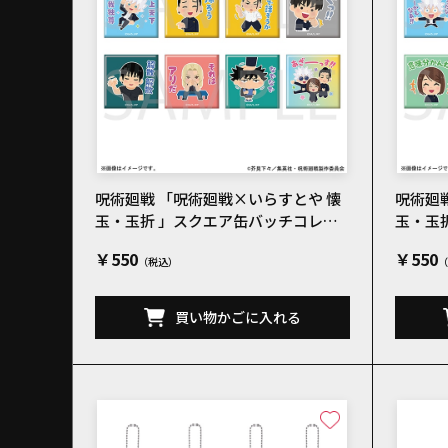
呪術廻戦 「呪術廻戦×いらすとや 懐
呪術廻
玉・玉折 」スクエア缶バッチコレク
玉・玉
ションB 全8種
ション
￥550
￥550
買い物かごに入れる