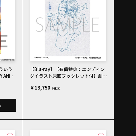
ういう
【Blu-ray】【有償特典：エンディン
ANIM
グイラスト原画ブックレット付】劇場
版総集編 呪術廻戦 懐玉・玉折
￥13,750
る