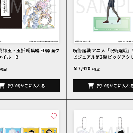
 懐玉・玉折 総集編 ED原画ク
呪術廻戦 アニメ『呪術廻戦』
ァイル B
ビジュアル第2弾 ビッグアク
ンド 家入硝子
￥7,920
買い物かごに入れる
買い物かごに入れ