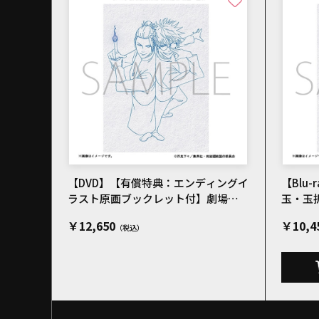
【DVD】【有償特典：エンディングイ
【Blu
ラスト原画ブックレット付】劇場版
玉・玉
総集編 呪術廻戦 懐玉・玉折
￥12,650
￥10,4