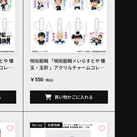
とや 懐
呪術廻戦 「呪術廻戦×いらすとや 懐
コレク
玉・玉折 」アクリルチャームコレク
ションB 全8種
￥550
る
買い物かごに入れる
Blu-ray
有償特典