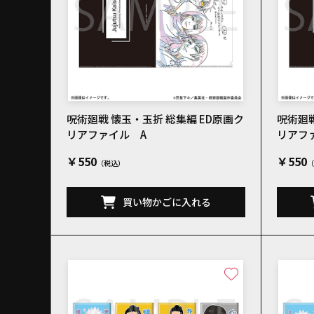
呪術廻戦 懐玉・玉折 総集編 ED原画ク
呪術廻戦
リアファイル A
リアフ
￥550
￥550
買い物かごに入れる