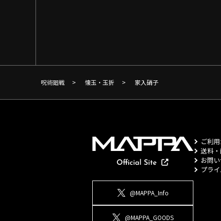
呪術廻戦
>
懐玉・玉折
>
家入硝子
ご利用
送料・
お問い
プライ
@MAPPA_Info
@MAPPA_GOODS