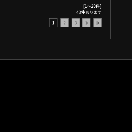
[1～20件]
43
件あります
1
2
3