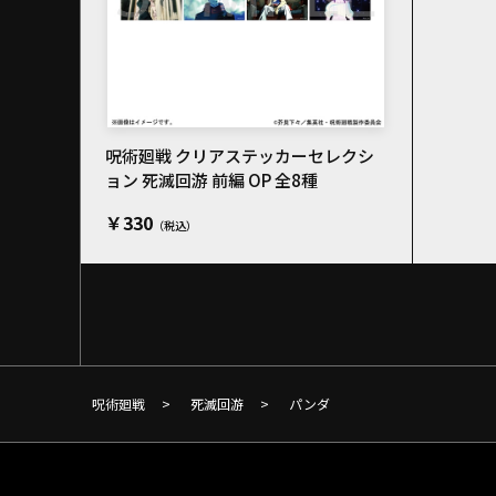
呪術廻戦 クリアステッカーセレクシ
ョン 死滅回游 前編 OP 全8種
￥330
呪術廻戦
>
死滅回游
>
パンダ