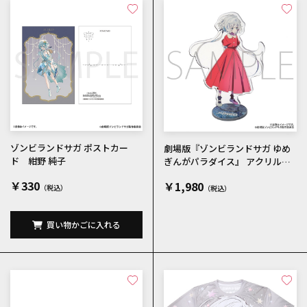
ゾンビランドサガ ポストカー
劇場版『ゾンビランドサガ ゆめ
ド 紺野 純子
ぎんがパラダイス』 アクリルス
タンド 紺野 純子 メインビジ
￥330
￥1,980
ュアル
買い物かごに入れる