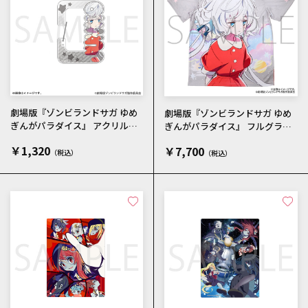
劇場版『ゾンビランドサガ ゆめ
劇場版『ゾンビランドサガ ゆめ
ぎんがパラダイス』 アクリルカ
ぎんがパラダイス』 フルグラフ
ラビナ 紺野 純子 メインビジ
ィックTシャツ 紺野 純子 メイ
￥1,320
￥7,700
ュアル
ンビジュアル