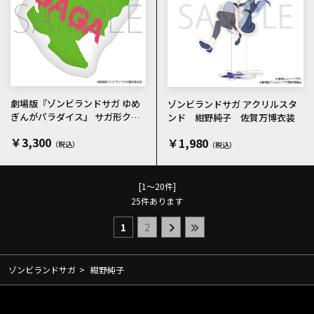
劇場版『ゾンビランドサガ ゆめ
ゾンビランドサガ アクリルスタ
ぎんがパラダイス』 サガ形クッ
ンド 紺野純子 佐賀万博衣装
ション
￥3,300
￥1,980
[1～20件]
25
件あります
1
2
ゾンビランドサガ
>
紺野純子