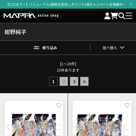
【7/31まで！】リニューアル1周年を記念しポイント2倍キャンペーンを実施中！
紺野純子
絞り込み
並べ替え
[1～20件]
25
件あります
1
2