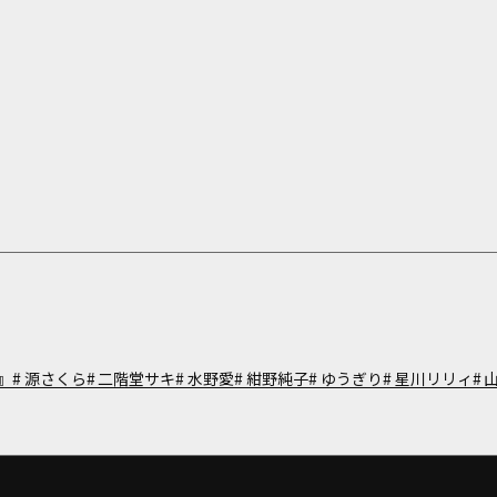
』
源さくら
二階堂サキ
水野愛
紺野純子
ゆうぎり
星川リリィ