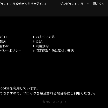
ビランドサガ ゆめぎんがパラダイス』
ゾンビランドサガ
>
源さくら
ガイド
お支払い方法
配送
Q&A
合わせ
利用規約
バシーポリシー
特定商取引法に基づく表記
okieを利用しています。
とができますので、ブロックを希望される場合等にご利用ください。
© MAPPA Co.,LTD