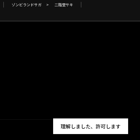
ゾンビランドサガ
>
二階堂サキ
理解しました、許可します