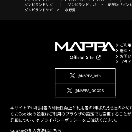
ゾンビランドサガ
ゾンビランドサガ
>
劇場版『ゾン
ゾンビランドサガ
>
水野愛
ご利用
送料・
お問い
プライ
@MAPPA_Info
@MAPPA_GOODS
本サイトでは利用者の利便性向上と利用者の利用状況把握のためCo
なおCookieの設定はご利用のブラウザの設定でも変更するこ
詳細については
プライバシーポリシー
をご確認ください。
Cookieの拒否方法は
こちら