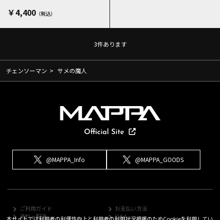
￥4,400
3
件あります
チェンソーマン
>
サメの魔人
@MAPPA_Info
@MAPPA_GOODS
ご利用ガイド
お支払い方法
送料・配送
Q&A
本サイトでは利用者の利便性向上と利用者の利用状況把握のためCookieを利用してい