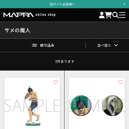
旧サイト会員様へ
サメの魔人
絞り込み
並べ替え
3
件あります