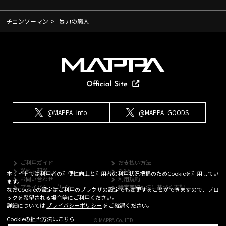
チェンソーマン
>
暴力の魔人
@MAPPA_Info
@MAPPA_GOODS
ご利用ガイド
お支払い方法
送料・配送
Q&A
本サイトでは利用者の利便性向上と利用者の利用状況把握のためCookieを利用してい
お問い合わせ
利用規約
ます。
プライバシーポリシー
特定商取引法に基づく表記
なおCookieの設定はご利用のブラウザの設定でも変更することができますので、ブロ
ックを希望される場合等にご利用ください。
詳細については
プライバシーポリシー
をご確認ください。
Cookieの拒否方法は
こちら
© MAPPA Co.,LTD