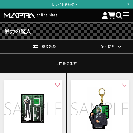
旧サイト会員様へ
暴力の魔人
絞り込み
並べ替え
7
件あります