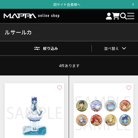
旧サイト会員様へ
ルサールカ
絞り込み
並べ替え
4
件あります