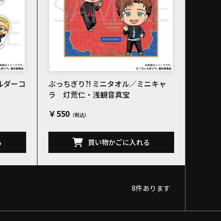
ルダーコ
ぶっちぎり?! ミニタオル／ミニキャ
ラ 灯荒仁・浅観音真宝
￥550
る
買い物かごに入れる
8
件あります