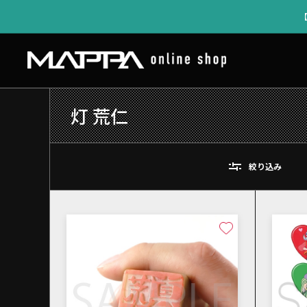
灯 荒仁
絞り込み