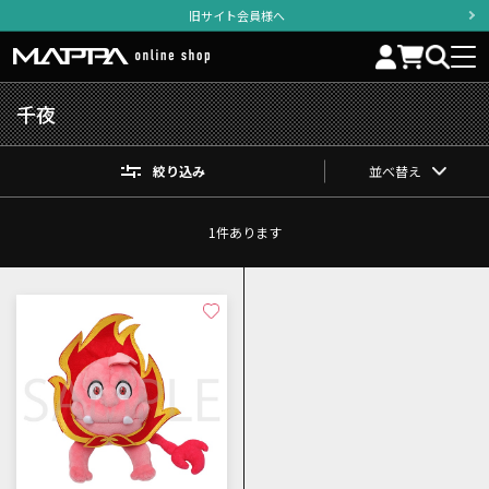
旧サイト会員様へ
千夜
絞り込み
並べ替え
1
件あります