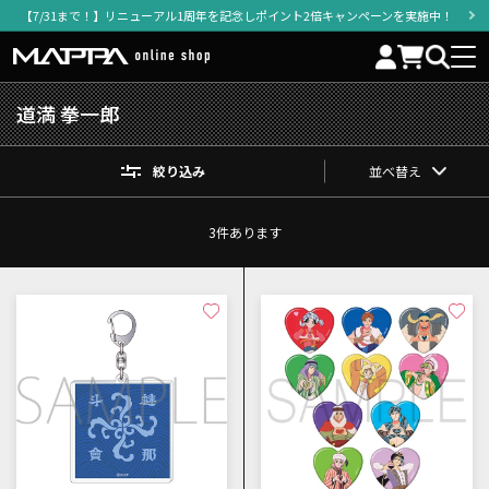
【7/31まで！】リニューアル1周年を記念しポイント2倍キャンペーンを実施中！
道満 拳一郎
絞り込み
並べ替え
3
件あります