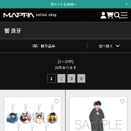
旧サイト会員様へ
響 良牙
絞り込み
並べ替え
[1～20件]
30
件あります
1
2