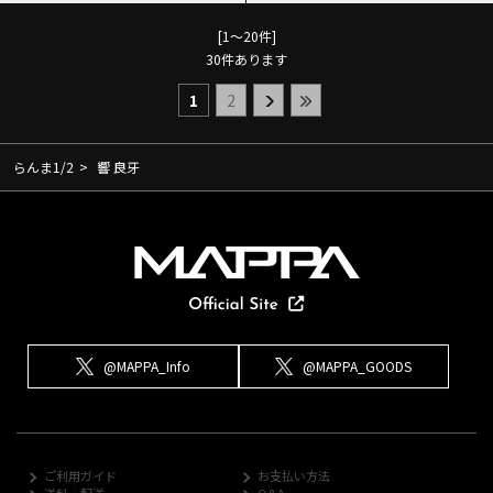
[1～20件]
30
件あります
1
2
らんま1/2
>
響 良牙
@MAPPA_Info
@MAPPA_GOODS
ご利用ガイド
お支払い方法